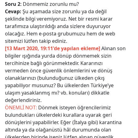
Soru 2
: Dönmemiz zorunlu mu?
Cevap:
Şu aşamada size zorunlu ya da değil
şeklinde bilgi veremiyoruz. Net bir resmi karar
tarafımıza ulaştırıldığı anda sizlere duyuruyor
olacağız. Hem e-posta grubumuzu hem de web
sitemizi lütfen takip ediniz.
[13 Mart 2020, 19:11'de yapılan ekleme]
Alınan son
bilgiler ışığında yurda dönüp dönmemek sizin
tercihinize bağlı görünmektedir. Kararınızı
vermeden önce güvenlik önlemlerini ve dönüş
olanaklarınızı (bulunduğunuz ülkeden çıkış
yapabiliyor musunuz? Bu ülkelerden Türkiye’ye
ulaşım yasaklanmış mı? vb. konuları) dikkatle
değerlendiriniz.
ÖNEMLİ NOT:
Dönmek isteyen öğrencilerimiz
bulundukları ülkelerdeki kurallara uyarak geri
dönüşlerini yapabilirler. Eğer (İtalya gibi) karantina
altında ya da olağanüstü hâl durumunda olan
ülkelerden birinde iseniz lütfen alınan güvenlik