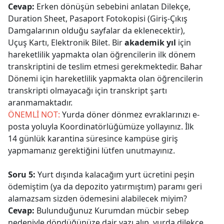
Cevap:
Erken dönüşün sebebini anlatan Dilekçe,
Duration Sheet, Pasaport Fotokopisi (Giriş-Çıkış
Damgalarının olduğu sayfalar da eklenecektir),
Uçuş Kartı, Elektronik Bilet. Bir
akademik yıl
için
hareketlilik yapmakta olan öğrencilerin ilk dönem
transkriptini de teslim etmesi gerekmektedir. Bahar
Dönemi için hareketlilik yapmakta olan öğrencilerin
transkripti olmayacağı için transkript şartı
aranmamaktadır.
ÖNEMLİ NOT:
Yurda döner dönmez evraklarınızı e-
posta yoluyla Koordinatörlüğümüze yollayınız. İlk
14 günlük karantina süresince kampüse giriş
yapmamanız gerektiğini lütfen unutmayınız.
Soru 5:
Yurt dışında kalacağım yurt ücretini peşin
ödemiştim (ya da depozito yatırmıştım) paramı geri
alamazsam sizden ödemesini alabilecek miyim?
Cevap:
Bulunduğunuz Kurumdan mücbir sebep
nedeniyle döndüğünüze dair yazı alıp, yurda dilekçe